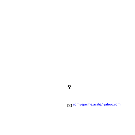
Km. 1.5 Carr. Mexicali - San
Felipe #126 Col. Xochimilco, C.P.
21380, Mexicali, Baja California,
México
comvepe.mexicali@yahoo.com
+52 686 522-0099