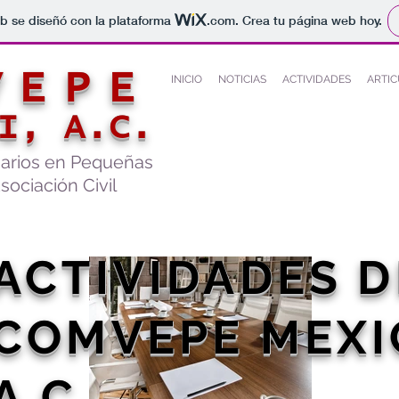
b se diseñó con la plataforma
.com
. Crea tu página web hoy.
VEPE
INICIO
NOTICIAS
ACTIVIDADES
ARTI
I, A.C.
narios en Pequeñas
sociación Civil
ACTIVIDADES D
COMVEPE MEXI
A.C.